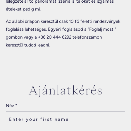
lélegzetelállító panorámát, zseniális italokat és izgalmas
ételeket pedig mi.
Az alábbi űrlapon keresztül csak 10 fő feletti rendezvények
foglalása lehetséges. Egyéni foglalásod a "Foglalj most!"
gombon vagy a +36 20 444 6292 telefonszámon
keresztül tudod leadni.
Ajánlatkérés
Név *